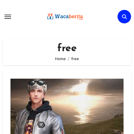
Skip
to
content
free
Home
free