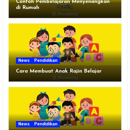
Contoh Pembelajaran Menyenangkan
di Rumah
News
Pendidikan
Cara Membuat Anak Rajin Belajar
News
Pendidikan