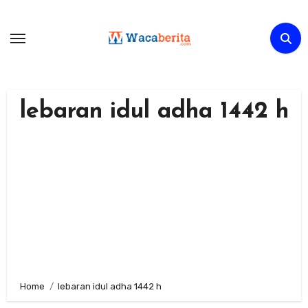
Skip
to
content
lebaran idul adha 1442 h
Home
lebaran idul adha 1442 h