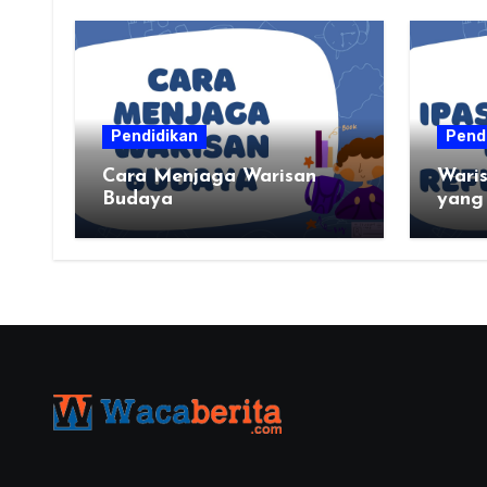
Pendidikan
Pend
Cara Menjaga Warisan
Wari
Budaya
yang
palin
kalia