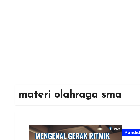
Skip
to
content
materi olahraga sma
Pendid