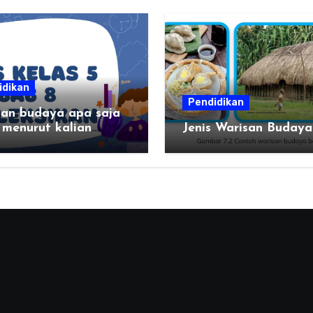
idikan
Pendidikan
san budaya apa saja
 menurut kalian
Jenis Warisan Budaya
g menarik di daerah
n?