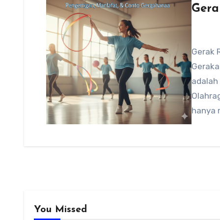
Gera
Gerak 
Geraka
adalah
Olahrag
hanya m
merup
You Missed