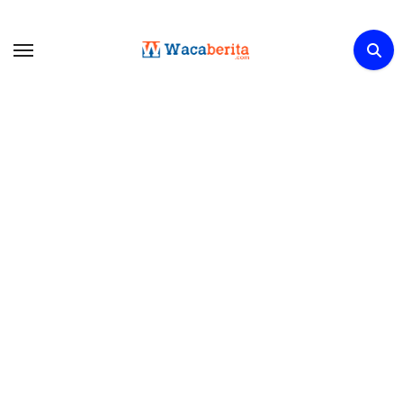
Skip
to
content