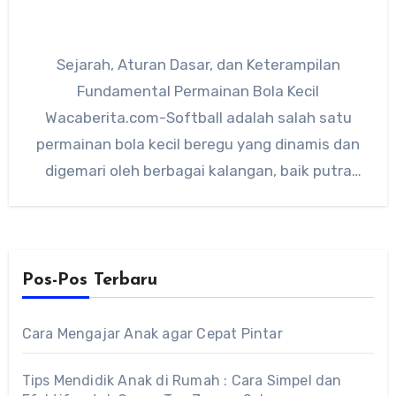
Sejarah, Aturan Dasar, dan Keterampilan
Fundamental Permainan Bola Kecil
Wacaberita.com-Softball adalah salah satu
permainan bola kecil beregu yang dinamis dan
digemari oleh berbagai kalangan, baik putra
maupun putri, dari anak-anak…
Pos-Pos Terbaru
Cara Mengajar Anak agar Cepat Pintar
Tips Mendidik Anak di Rumah : Cara Simpel dan