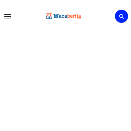
Skip
to
content