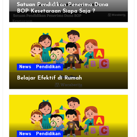
Satuan Pendidikan Penerima Dana
BOP Kesetaraan Siapa Saja ?
News
Pendidikan
Belajar Efektif di Rumah
News
Pendidikan