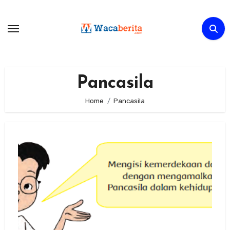
Skip
to
content
Pancasila
Home
Pancasila