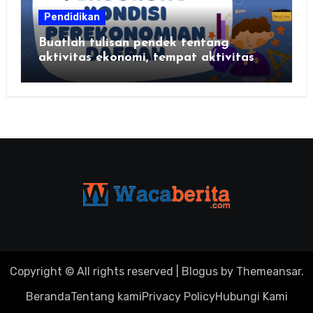
Pendidikan
Buatlah tulisan pendek tentang
aktivitas ekonomi, tempat aktivitas
ekonomi, dan hasil produksi daerah
kalian
Copyright © All rights reserved
|
Blogus
by
Themeansar
.
Beranda
Tentang kami
Privacy Policy
Hubungi Kami