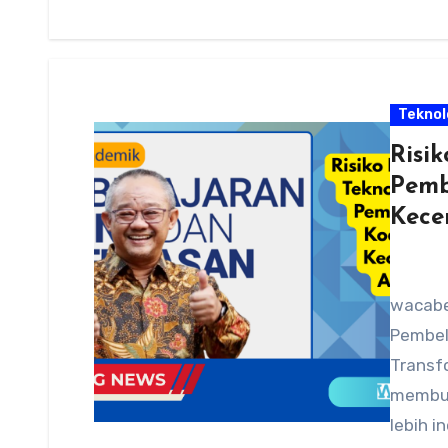
Teknol
Risi
Pemb
Kecer
wacabe
Pembela
Transfo
membuk
lebih 