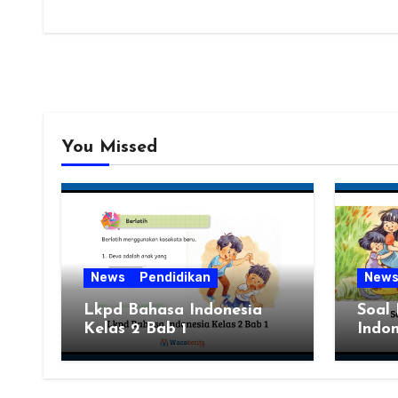
zaman
You Missed
News
Pendidikan
New
Lkpd Bahasa Indonesia
Soal
Kelas 2 Bab 1
Indon
Semes