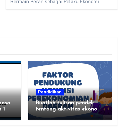
Bermain Peran sebagai Pelaku Ekonomi
Pendidikan
hasa
Buatlah tulisan pendek
 1
tentang aktivitas ekonomi,
tempat aktivitas ekonomi,
dan hasil produksi daerah
kalian