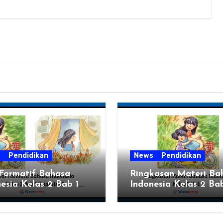
.…
s
Pendidikan
News
Pendidikan
 Formatif Bahasa
Ringkasan Materi Ba
esia Kelas 2 Bab 1
Indonesia Kelas 2 Bab
ter 1