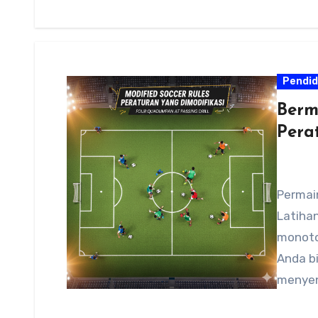
Pendid
Berm
Pera
Permai
Latihan
monoton
Anda b
menyen