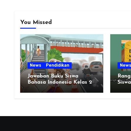
You Missed
News
Pendidikan
New
Jawaban Buku Siswa
Rang
Bahasa Indonesia Kelas 2
Siswa
Halaman 51 BAB 2
Kela