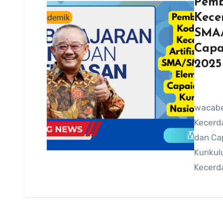
Pemb
Kecer
SMA/
Capa
2025
wacabe
Kecerda
dan Cap
Kuriku
Kecerda