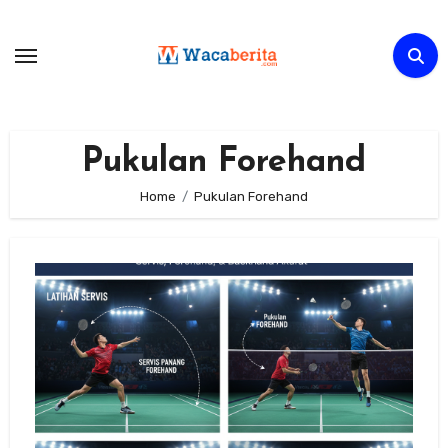
Skip
to
content
Pukulan Forehand
Home
Pukulan Forehand