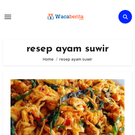
Skip
to
content
resep ayam suwir
Home
resep ayam suwir