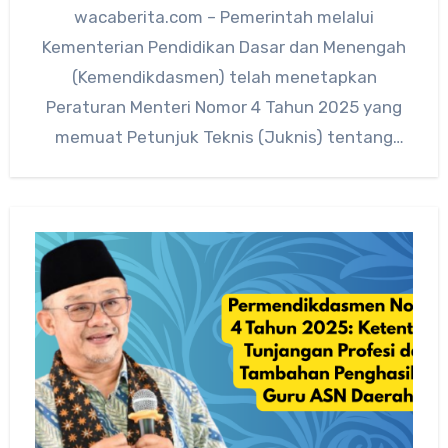
wacaberita.com – Pemerintah melalui
Kementerian Pendidikan Dasar dan Menengah
(Kemendikdasmen) telah menetapkan
Peraturan Menteri Nomor 4 Tahun 2025 yang
memuat Petunjuk Teknis (Juknis) tentang
Pemberian Tunjangan Profesi, Tunjangan
Khusus, dan…