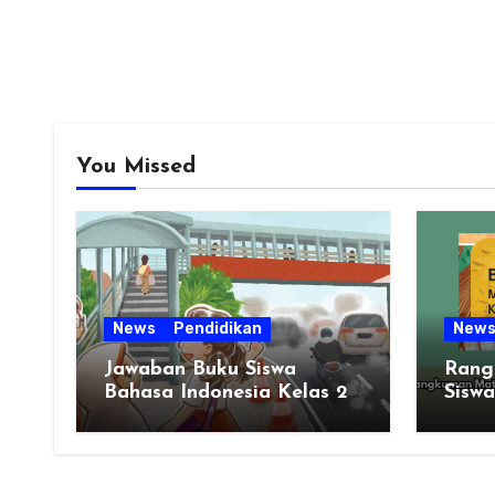
You Missed
News
Pendidikan
New
Jawaban Buku Siswa
Rang
Bahasa Indonesia Kelas 2
Siswa
Halaman 51 BAB 2
Kela