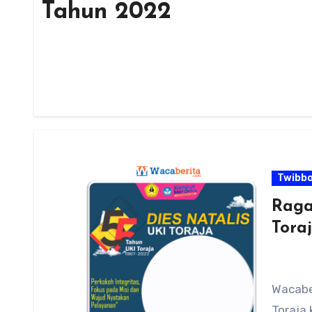
Tahun 2022
Twibb
Raga
Tora
Wacabe
Toraja 