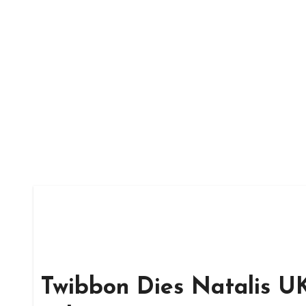
Skip
to
content
Twibbon Dies Natalis UK