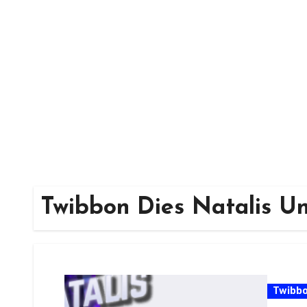
Skip
to
content
Twibbon Dies Natalis Un
Twibb