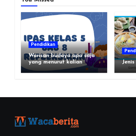
You Missed
Pendidikan
Pend
Warisan budaya apa saja
yang menurut kalian
Jenis
paling menarik di daerah
kalian?