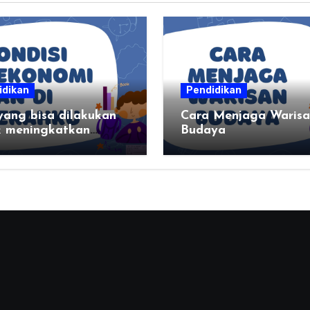
idikan
Pendidikan
yang bisa dilakukan
Cara Menjaga Waris
k meningkatkan
Budaya
isi perekonomian
ahku?