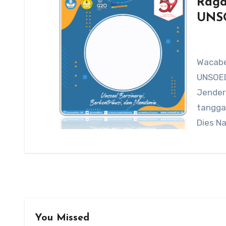
Raga
UNSO
Wacabe
UNSOED
Jender
tangga
Dies N
You Missed