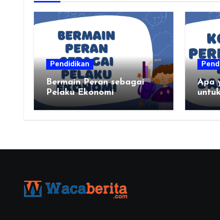
Pendidikan
Pend
Bermain Peran sebagai
Apa 
Pelaku Ekonomi
untu
kond
daer