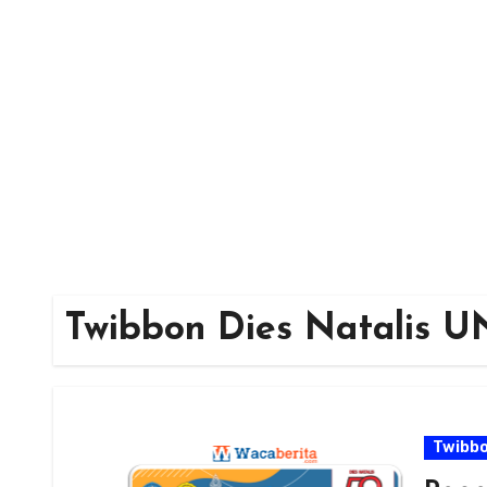
Skip
to
content
Twibbon Dies Natalis 
Twibb