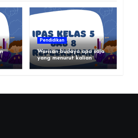
Pendidikan
an
Warisan budaya apa saja
yang menurut kalian
paling menarik di daerah
kalian?