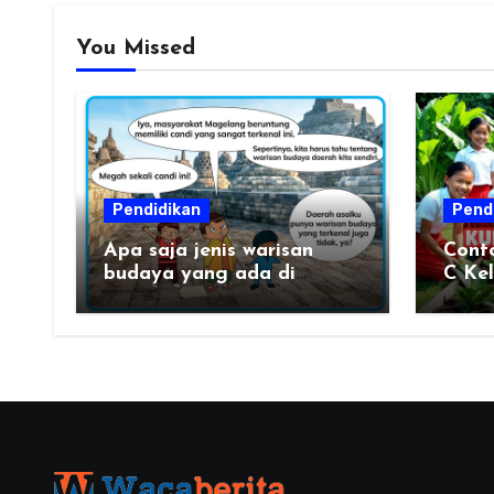
You Missed
Pendidikan
Pend
Apa saja jenis warisan
Cont
budaya yang ada di
C Ke
daerahku?
Kume