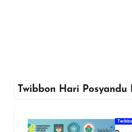
Skip
to
content
Twibbon Hari Posyandu 
Twibb