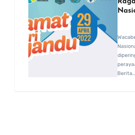
Raga
Nasi
Wacabe
Nasiona
diperin
peraya
Berita