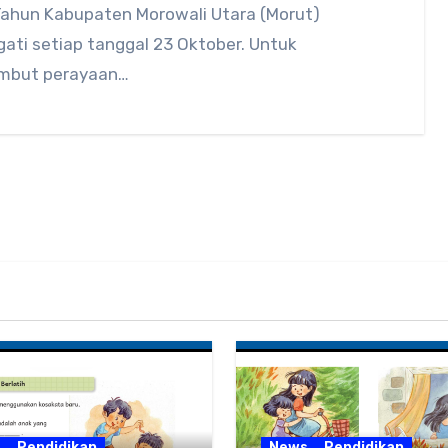
Tahun Kabupaten Morowali Utara (Morut)
gati setiap tanggal 23 Oktober. Untuk
mbut perayaan…
s
Pendidikan
News
Pendidikan