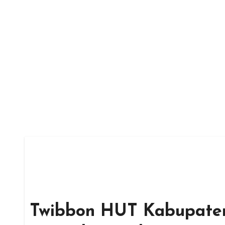
Skip
to
content
Twibbon HUT Kabupaten