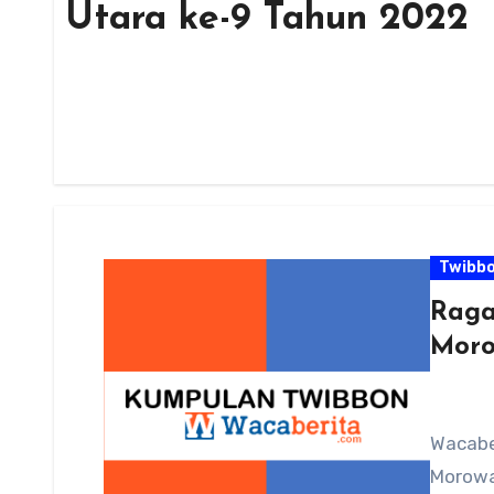
Utara ke-9 Tahun 2022
Twibb
Raga
Moro
Wacabe
Morowal