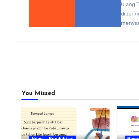
Ulang 
diperin
menya
You Missed
News
Pendidikan
New