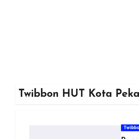
Skip
to
content
Twibbon HUT Kota Peka
Twibb