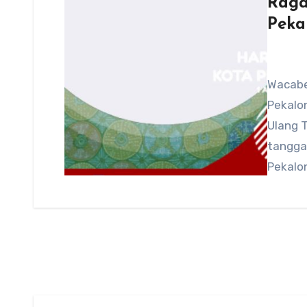
Raga
Peka
Wacabe
Pekalon
Ulang T
tangga
Pekalo