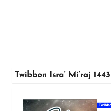
Skip
to
content
Twibbon Isra’ Mi’raj 144
Twibb