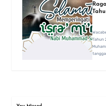
Raga
Tahu
Wacaber
Tahun 2
Muhamm
tangga