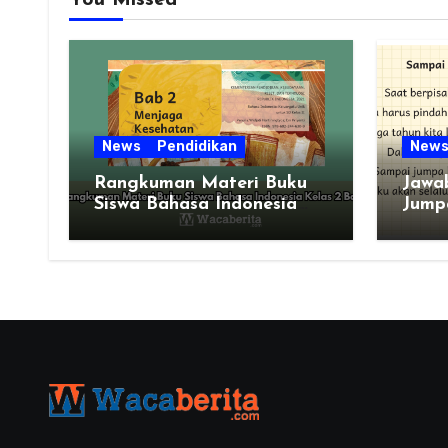
You Missed
News
Pendidikan
New
Rangkuman Materi Buku
Jawa
Siswa Bahasa Indonesia
Jump
Kelas 2 Bab 2
Indon