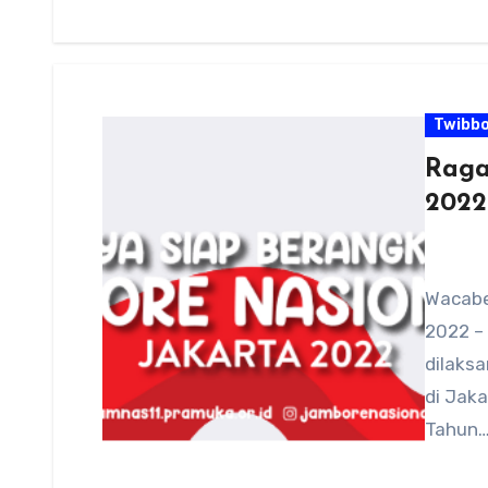
Twibb
Raga
2022
Wacabe
2022 –
dilaks
di Jak
Tahun