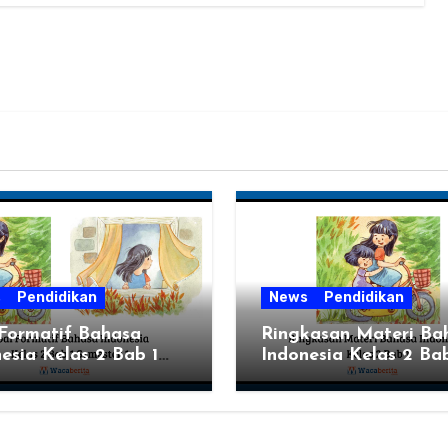
s
Pendidikan
News
Pendidikan
 Formatif Bahasa
Ringkasan Materi Ba
esia Kelas 2 Bab 1
Indonesia Kelas 2 Bab
ter 1