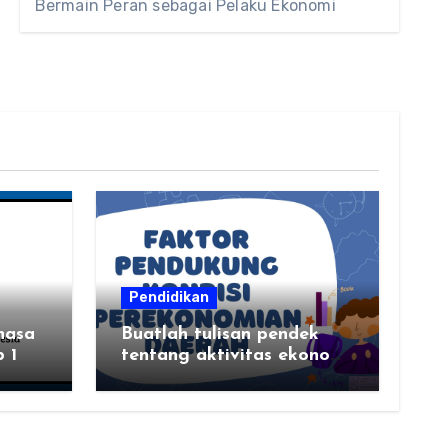
Bermain Peran sebagai Pelaku Ekonomi
Pendidikan
hasa
Buatlah tulisan pendek
 1
tentang aktivitas ekonomi,
tempat aktivitas ekonomi,
dan hasil produksi daerah
kalian