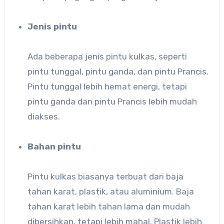
Jenis pintu
Ada beberapa jenis pintu kulkas, seperti
pintu tunggal, pintu ganda, dan pintu Prancis.
Pintu tunggal lebih hemat energi, tetapi
pintu ganda dan pintu Prancis lebih mudah
diakses.
Bahan pintu
Pintu kulkas biasanya terbuat dari baja
tahan karat, plastik, atau aluminium. Baja
tahan karat lebih tahan lama dan mudah
dibersihkan, tetapi lebih mahal. Plastik lebih