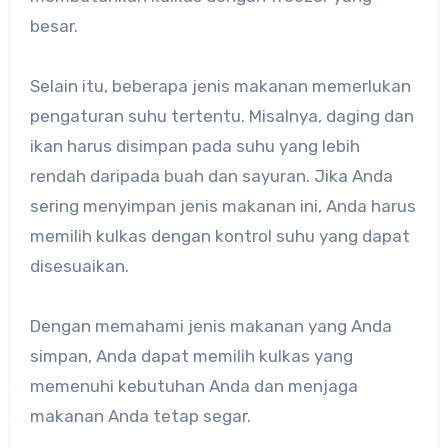
besar.
Selain itu, beberapa jenis makanan memerlukan
pengaturan suhu tertentu. Misalnya, daging dan
ikan harus disimpan pada suhu yang lebih
rendah daripada buah dan sayuran. Jika Anda
sering menyimpan jenis makanan ini, Anda harus
memilih kulkas dengan kontrol suhu yang dapat
disesuaikan.
Dengan memahami jenis makanan yang Anda
simpan, Anda dapat memilih kulkas yang
memenuhi kebutuhan Anda dan menjaga
makanan Anda tetap segar.