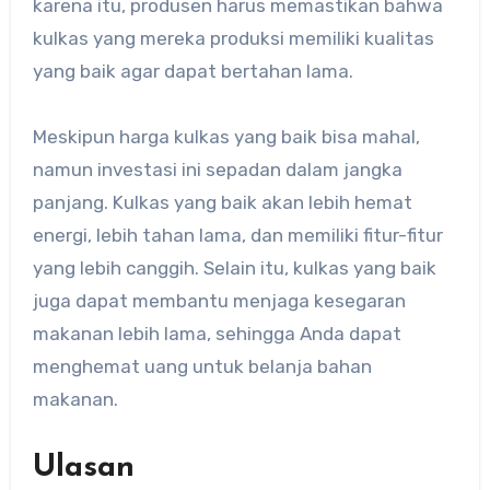
karena itu, produsen harus memastikan bahwa
kulkas yang mereka produksi memiliki kualitas
yang baik agar dapat bertahan lama.
Meskipun harga kulkas yang baik bisa mahal,
namun investasi ini sepadan dalam jangka
panjang. Kulkas yang baik akan lebih hemat
energi, lebih tahan lama, dan memiliki fitur-fitur
yang lebih canggih. Selain itu, kulkas yang baik
juga dapat membantu menjaga kesegaran
makanan lebih lama, sehingga Anda dapat
menghemat uang untuk belanja bahan
makanan.
Ulasan