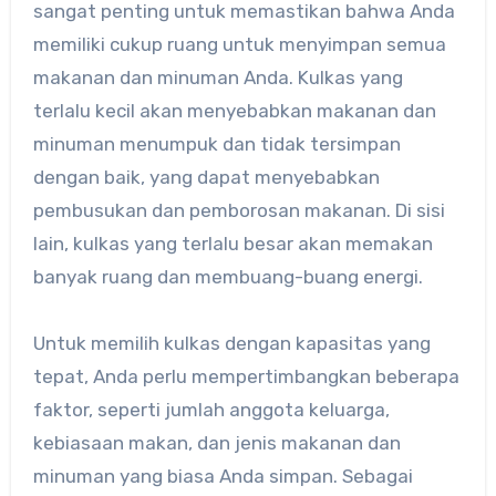
sangat penting untuk memastikan bahwa Anda
memiliki cukup ruang untuk menyimpan semua
makanan dan minuman Anda. Kulkas yang
terlalu kecil akan menyebabkan makanan dan
minuman menumpuk dan tidak tersimpan
dengan baik, yang dapat menyebabkan
pembusukan dan pemborosan makanan. Di sisi
lain, kulkas yang terlalu besar akan memakan
banyak ruang dan membuang-buang energi.
Untuk memilih kulkas dengan kapasitas yang
tepat, Anda perlu mempertimbangkan beberapa
faktor, seperti jumlah anggota keluarga,
kebiasaan makan, dan jenis makanan dan
minuman yang biasa Anda simpan. Sebagai