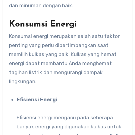
dan minuman dengan baik.
Konsumsi Energi
Konsumsi energi merupakan salah satu faktor
penting yang perlu dipertimbangkan saat
memilih kulkas yang baik. Kulkas yang hemat
energi dapat membantu Anda menghemat
tagihan listrik dan mengurangi dampak
lingkungan.
Efisiensi Energi
Efisiensi energi mengacu pada seberapa
banyak energi yang digunakan kulkas untuk