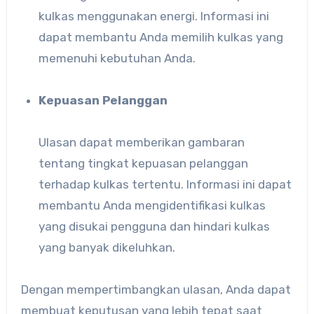
kulkas menggunakan energi. Informasi ini
dapat membantu Anda memilih kulkas yang
memenuhi kebutuhan Anda.
Kepuasan Pelanggan
Ulasan dapat memberikan gambaran
tentang tingkat kepuasan pelanggan
terhadap kulkas tertentu. Informasi ini dapat
membantu Anda mengidentifikasi kulkas
yang disukai pengguna dan hindari kulkas
yang banyak dikeluhkan.
Dengan mempertimbangkan ulasan, Anda dapat
membuat keputusan yang lebih tepat saat