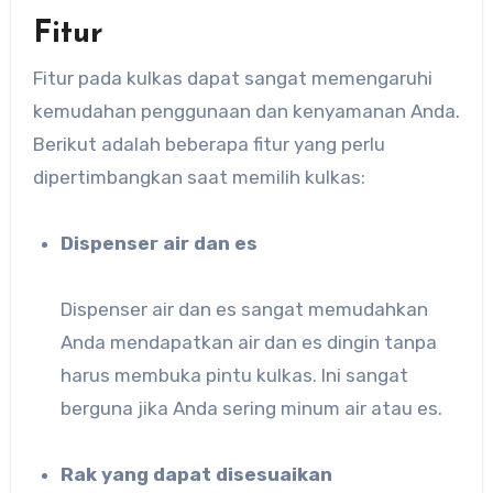
Fitur
Fitur pada kulkas dapat sangat memengaruhi
kemudahan penggunaan dan kenyamanan Anda.
Berikut adalah beberapa fitur yang perlu
dipertimbangkan saat memilih kulkas:
Dispenser air dan es
Dispenser air dan es sangat memudahkan
Anda mendapatkan air dan es dingin tanpa
harus membuka pintu kulkas. Ini sangat
berguna jika Anda sering minum air atau es.
Rak yang dapat disesuaikan