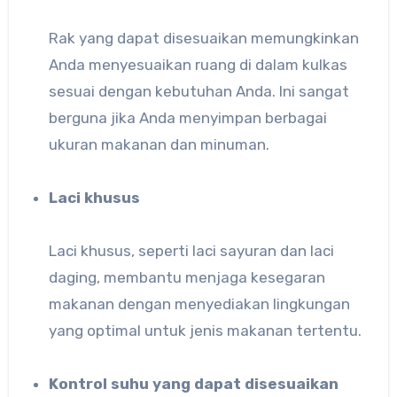
Rak yang dapat disesuaikan memungkinkan
Anda menyesuaikan ruang di dalam kulkas
sesuai dengan kebutuhan Anda. Ini sangat
berguna jika Anda menyimpan berbagai
ukuran makanan dan minuman.
Laci khusus
Laci khusus, seperti laci sayuran dan laci
daging, membantu menjaga kesegaran
makanan dengan menyediakan lingkungan
yang optimal untuk jenis makanan tertentu.
Kontrol suhu yang dapat disesuaikan