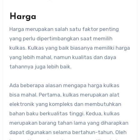
Harga
Harga merupakan salah satu faktor penting
yang perlu dipertimbangkan saat memilih
kulkas. Kulkas yang baik biasanya memiliki harga
yang lebih mahal, namun kualitas dan daya
tahannya juga lebih baik.
Ada beberapa alasan mengapa harga kulkas
bisa mahal. Pertama, kulkas merupakan alat
elektronik yang kompleks dan membutuhkan
bahan baku berkualitas tinggi. Kedua, kulkas
merupakan barang tahan lama yang diharapkan
dapat digunakan selama bertahun-tahun. Oleh