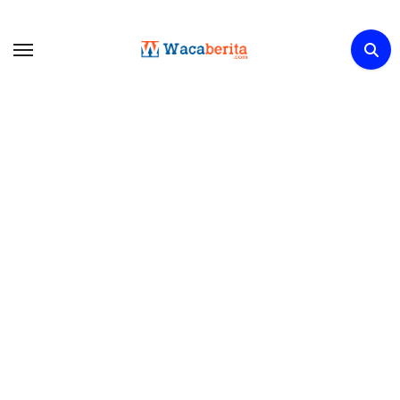
Skip
to
content