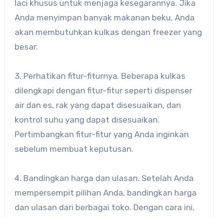
laci khusus untuk menjaga kesegarannya. Jika
Anda menyimpan banyak makanan beku, Anda
akan membutuhkan kulkas dengan freezer yang
besar.
3. Perhatikan fitur-fiturnya. Beberapa kulkas
dilengkapi dengan fitur-fitur seperti dispenser
air dan es, rak yang dapat disesuaikan, dan
kontrol suhu yang dapat disesuaikan.
Pertimbangkan fitur-fitur yang Anda inginkan
sebelum membuat keputusan.
4. Bandingkan harga dan ulasan. Setelah Anda
mempersempit pilihan Anda, bandingkan harga
dan ulasan dari berbagai toko. Dengan cara ini,