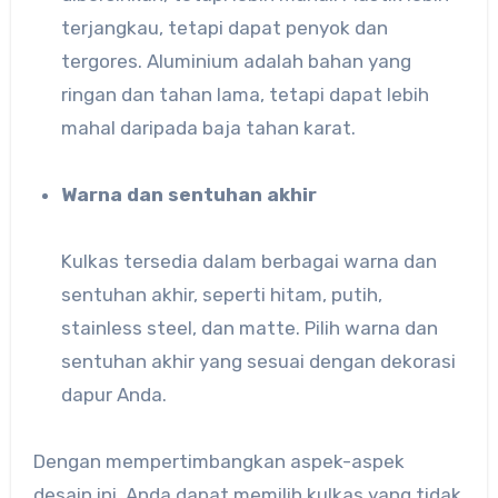
terjangkau, tetapi dapat penyok dan
tergores. Aluminium adalah bahan yang
ringan dan tahan lama, tetapi dapat lebih
mahal daripada baja tahan karat.
Warna dan sentuhan akhir
Kulkas tersedia dalam berbagai warna dan
sentuhan akhir, seperti hitam, putih,
stainless steel, dan matte. Pilih warna dan
sentuhan akhir yang sesuai dengan dekorasi
dapur Anda.
Dengan mempertimbangkan aspek-aspek
desain ini, Anda dapat memilih kulkas yang tidak