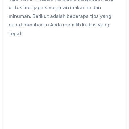
untuk menjaga kesegaran makanan dan
minuman. Berikut adalah beberapa tips yang
dapat membantu Anda memilih kulkas yang
tepat: