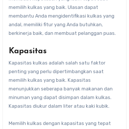
memilih kulkas yang baik. Ulasan dapat
membantu Anda mengidentifikasi kulkas yang
andal, memiliki fitur yang Anda butuhkan,
berkinerja baik, dan membuat pelanggan puas.
Kapasitas
Kapasitas kulkas adalah salah satu faktor
penting yang perlu dipertimbangkan saat
memilih kulkas yang baik. Kapasitas
menunjukkan seberapa banyak makanan dan
minuman yang dapat disimpan dalam kulkas.
Kapasitas diukur dalam liter atau kaki kubik.
Memilih kulkas dengan kapasitas yang tepat