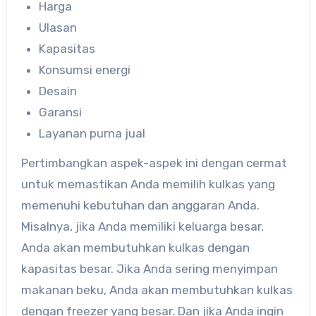
Harga
Ulasan
Kapasitas
Konsumsi energi
Desain
Garansi
Layanan purna jual
Pertimbangkan aspek-aspek ini dengan cermat
untuk memastikan Anda memilih kulkas yang
memenuhi kebutuhan dan anggaran Anda.
Misalnya, jika Anda memiliki keluarga besar,
Anda akan membutuhkan kulkas dengan
kapasitas besar. Jika Anda sering menyimpan
makanan beku, Anda akan membutuhkan kulkas
dengan freezer yang besar. Dan jika Anda ingin