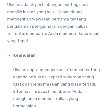
Ulasan adalah pertimbangan penting saat
memilih kulkas yang baik. Ulasan dapat
memberikan wawasan berharga tentang
pengalaman pengguna lain dengan kulkas
tertentu, membantu Anda membuat keputusan
yang tepat.
Keandalan
Ulasan dapat memberikan informasi tentang
keandalan kulkas, seperti seberapa sering
rusak dan jenis masalah yang biasa terjadi.
Informasi ini dapat membantu Anda
menghindari membeli kulkas yang
bermasalah.