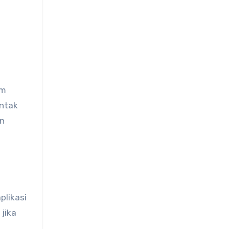
am
ontak
an
plikasi
jika