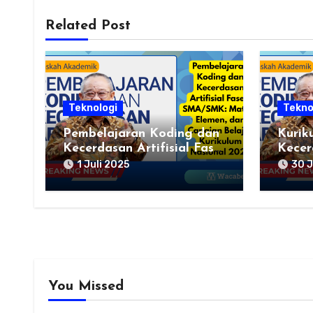
Related Post
Teknologi
Tekno
Pembelajaran Koding dan
Kurik
Kecerdasan Artifisial Fase
Kecerd
E SMA/SMK: Materi,
Sekol
1 Juli 2025
30 J
Elemen, dan Capaian
Mater
Belajar Kurikulum
Pembe
Nasional 2025
You Missed