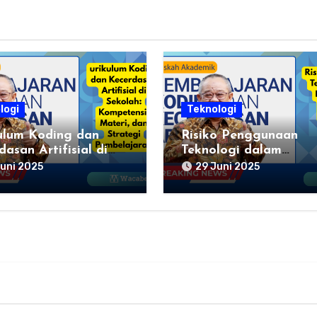
logi
Teknologi
ulum Koding dan
Risiko Penggunaan
asan Artifisial di
Teknologi dalam
ah: Kompetensi,
Pembelajaran Koding
uni 2025
29 Juni 2025
i, dan Strategi
Kecerdasan Artifisial
lajaran