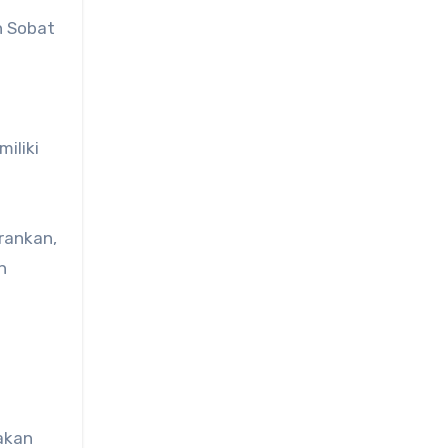
n Sobat
miliki
rankan,
n
akan