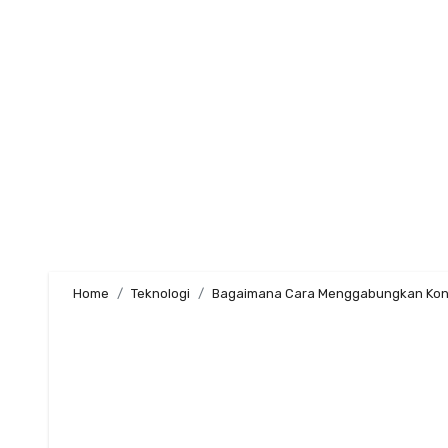
Skip
to
content
Home
Teknologi
Bagaimana Cara Menggabungkan Kont