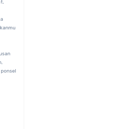
t,
ua
hkanmu
rusan
n,
 ponsel