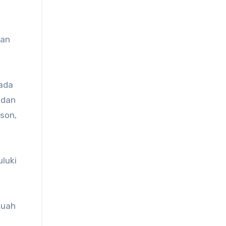
dan
pada
 dan
ison,
uluki
buah