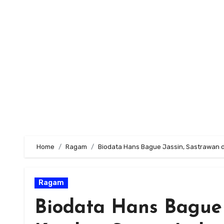
Skip
to
content
Home
Ragam
Biodata Hans Bague Jassin, Sastrawan da
Ragam
Biodata Hans Bague 