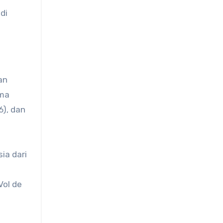
di
an
ema
6), dan
ia dari
Vol de