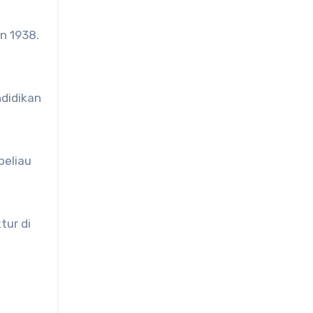
n 1938.
ndidikan
beliau
tur di