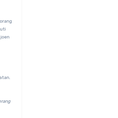
 orang
uti
Tjoen
atan.
erang