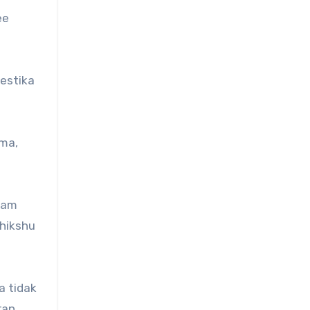
ee
estika
ama,
Sam
hikshu
a tidak
ran