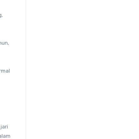
g,
hun,
rmal
jari
alam