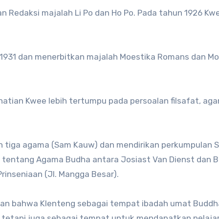
n Redaksi majalah Li Po dan Ho Po. Pada tahun 1926 Kw
un 1931 dan menerbitkan majalah Moestika Romans dan Mo
rhatian Kwee lebih tertumpu pada persoalan filsafat, ag
aran tiga agama (Sam Kauw) dan mendirikan perkumpulan 
 tentang Agama Budha antara Josiast Van Dienst dan B
Prinseniaan (Jl. Mangga Besar).
yataan bahwa Klenteng sebagai tempat ibadah umat Buddh
 tetapi juga sebagai tempat untuk mendapatkan pelaja