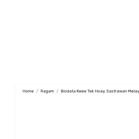
Skip
to
content
Home
Ragam
Biodata Kwee Tek Hoay, Sastrawan Mela