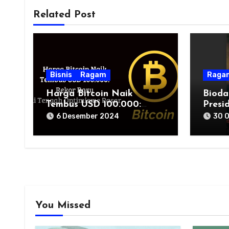
Related Post
Bisnis
Ragam
Raga
Harga Bitcoin Naik
Biodat
Tembus USD 100.000:
Presi
Rekor Baru di Tengah
6 Desember 2024
30 
Optimisme Pasar
You Missed