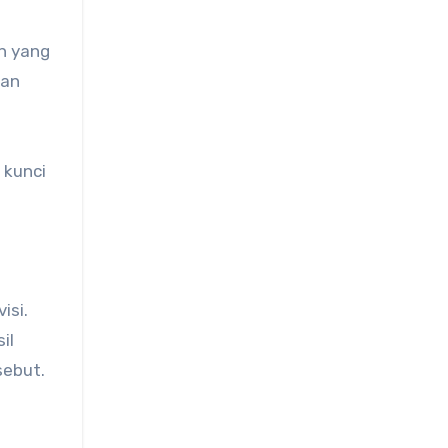
n yang
aan
 kunci
isi.
il
sebut.