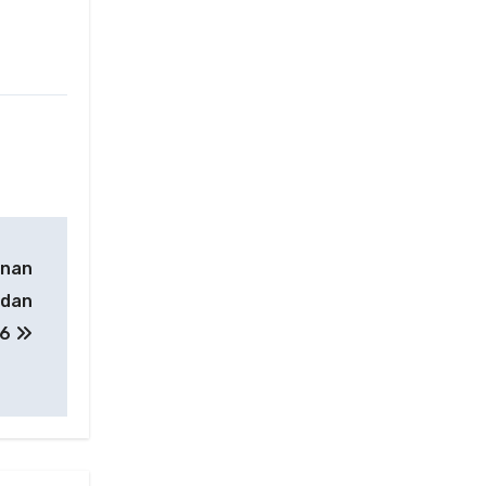
unan
 dan
16