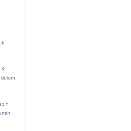
di
 9
a dalam
ebih
jamin