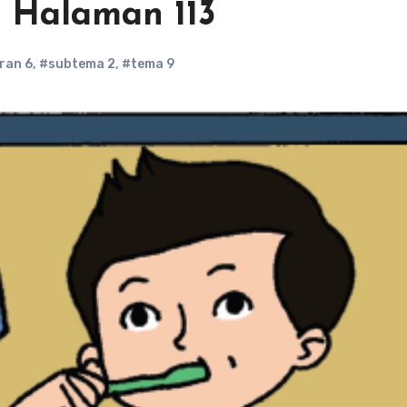
9 Halaman 113
ran 6
,
#subtema 2
,
#tema 9