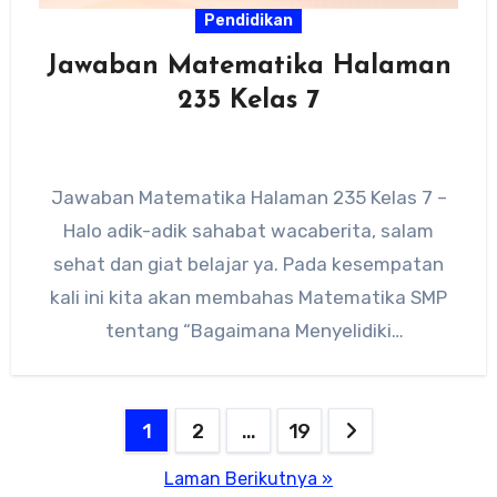
Pendidikan
Jawaban Matematika Halaman
235 Kelas 7
Jawaban Matematika Halaman 235 Kelas 7 –
Halo adik-adik sahabat wacaberita, salam
sehat dan giat belajar ya. Pada kesempatan
kali ini kita akan membahas Matematika SMP
tentang “Bagaimana Menyelidiki
Kecenderungan…
Paginasi
1
2
…
19
pos
Laman Berikutnya »