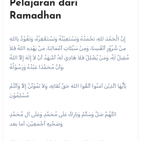
Pelajaran dari
Ramadhan
إِنَّ الْحَمْدَ للهِ، نَحْمَدُهُ وَنَسْتَعِيْنُهُ وَنَسْتَغْفِرُهُ، وَنَعُوْذُ بِاللهِ
مِنْ شُرُوْرِ أَنْفُسِنَا، وَمِنْ سَيِّئَاتِ أَعْمَالِنَا، مَنْ يَهْدِهِ اللهُ فَلاَ
مُضِلَّ لَهُ، وَمَنْ يُضْلِلْ فَلاَ هَادِيَ لَه،ُ أَشْهَدُ أَنْ لاَ إِلَهَ إِلاَّ اللهُ
وَأَنَّ مُحَمَّدًا عَبْدُهُ وَرَسُوْلُهُ،
يَأَيُّهَا الَّذِيْنَ آمَنُوا اتَّقُوا اللهَ حَقَّ تُقَاتِهِ، وَلاَ تَمُوْتُنَّ إِلاَّ وَأَنْتُمْ
مُسْلِمُوْنَ
اللَّهُمَّ صَلِّ وَسَلِّمْ وَبَارِكْ عَلَى مُحَمَّدٍ وَعَلَى آلِ مُحَمَّدٍ
وَصَحْبِهِ أَجْمَعِيْنَ، أما بعد