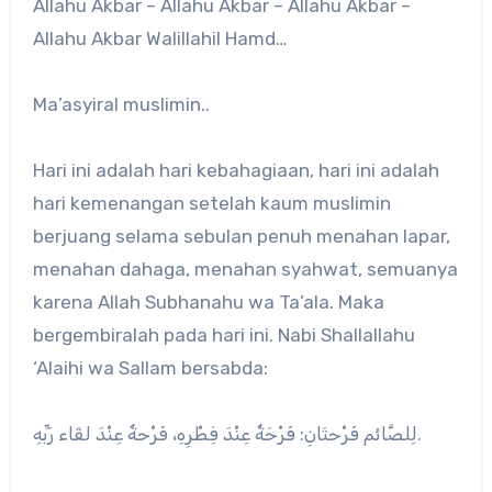
Allahu Akbar – Allahu Akbar – Allahu Akbar –
Allahu Akbar Walillahil Hamd…
Ma’asyiral muslimin..
Hari ini adalah hari kebahagiaan, hari ini adalah
hari kemenangan setelah kaum muslimin
berjuang selama sebulan penuh menahan lapar,
menahan dahaga, menahan syahwat, semuanya
karena Allah Subhanahu wa Ta’ala. Maka
bergembiralah pada hari ini. Nabi Shallallahu
‘Alaihi wa Sallam bersabda:
لِلصَّائم فَرْحتَانِ: فَرْحَةٌ عِنْدَ فِطْرِهِ، فَرْحةٌ عِنْدَ لقَاء رَبِّهِ.