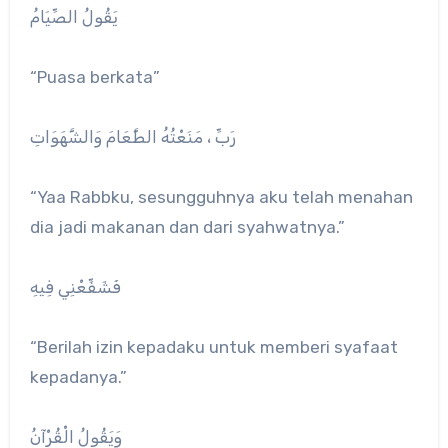
يَقُولُ الصِّيَامُ
“Puasa berkata”
رَبِّ ، مَنَعْتُهُ الطَّعَامَ وَالشَّهَوَاتِ
“Yaa Rabbku, sesungguhnya aku telah menahan
dia jadi makanan dan dari syahwatnya.”
فَشَفِّعْنِي فِيهِ
“Berilah izin kepadaku untuk memberi syafaat
kepadanya.”
وَيَقُولُ الْقُرْآنُ