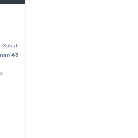
ai Sobat
aman 43
g
ma