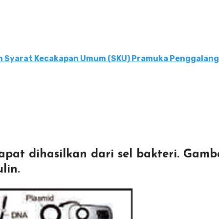
n Syarat Kecakapan Umum (SKU) Pramuka Penggalang
dapat dihasilkan dari sel bakteri. Gamb
lin.