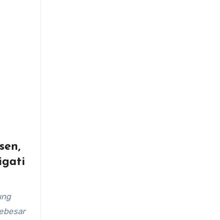
sen,
igati
ung
sebesar