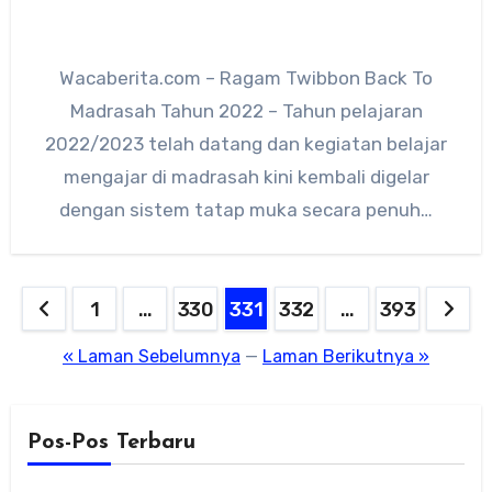
Wacaberita.com – Ragam Twibbon Back To
Madrasah Tahun 2022 – Tahun pelajaran
2022/2023 telah datang dan kegiatan belajar
mengajar di madrasah kini kembali digelar
dengan sistem tatap muka secara penuh…
Paginasi
1
…
330
331
332
…
393
pos
« Laman Sebelumnya
—
Laman Berikutnya »
Pos-Pos Terbaru