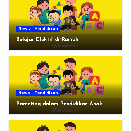
News
Pendidikan
Belajar Efektif di Rumah
News
Pendidikan
Parenting dalam Pendidikan Anak