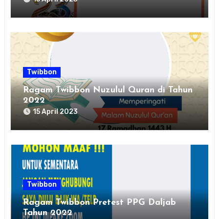
Twibbon
Ragam Twibbon Nuzulul Quran di Tahun
2022
15 April 2023
Twibbon
Ragam Twibbon Pretest PPG Daljab
Tahun 2022