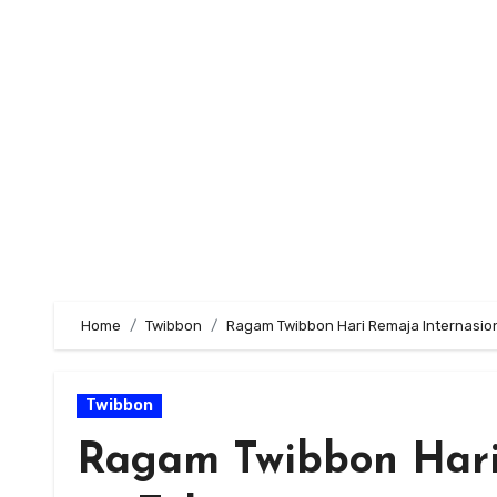
Skip
to
content
Home
Twibbon
Ragam Twibbon Hari Remaja Internasio
Twibbon
Ragam Twibbon Hari 