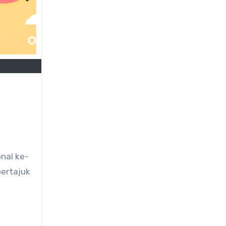
nal ke-
bertajuk