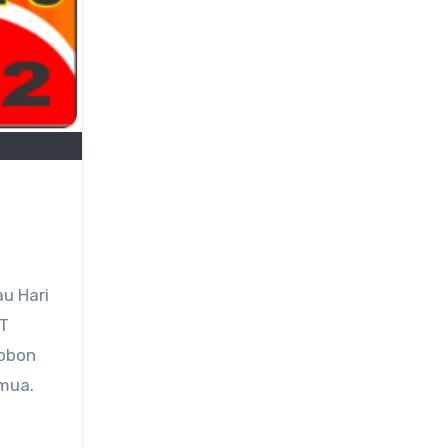
au Hari
UT
ibbon
emua.