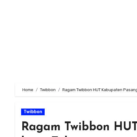
Skip
to
content
Home
Twibbon
Ragam Twibbon HUT Kabupaten Pasang
Twibbon
Ragam Twibbon HUT