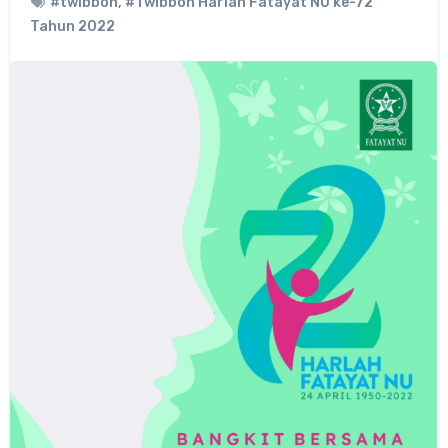
#twibbon
,
#Twibbon Harlah Fatayat NU ke-72
Tahun 2022