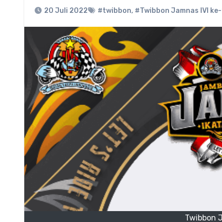
20 Juli 2022
#twibbon
,
#Twibbon Jamnas IVI ke
Twibbon J