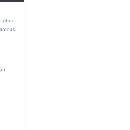
 Tahun
 Jamnas
kan