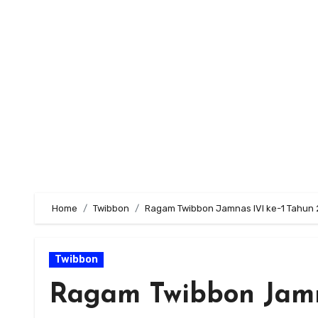
Skip
to
content
Home
Twibbon
Ragam Twibbon Jamnas IVI ke-1 Tahun
Twibbon
Ragam Twibbon Jamn