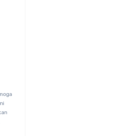
emoga
ni
kan
k