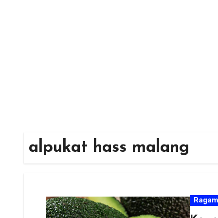
Skip
to
content
alpukat hass malang
Raga