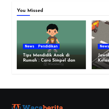
You Missed
News
Pendidikan
New
Tips Mendidik Anak di
Jawa
Rumah : Cara Simpel dan
Kela
Efektif untuk Orang Tua
Zaman Sekarang