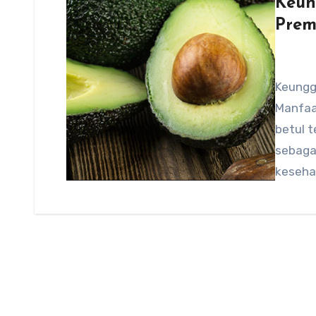
Keun
Prem
Keungg
Manfaa
betul 
sebaga
keseha