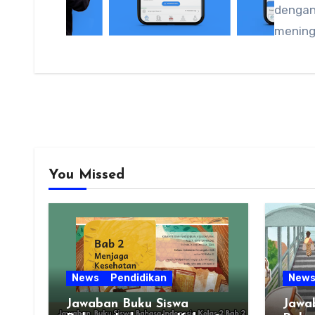
dengan
mening
You Missed
News
Pendidikan
New
Jawaban Buku Siswa
Jawa