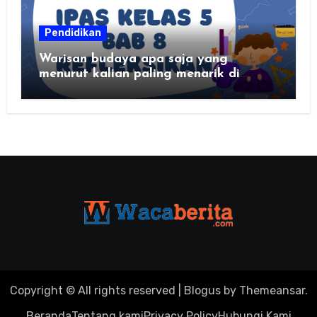
Pendidikan
Warisan budaya apa saja yang
menurut kalian paling menarik di
daerah kalian?
Copyright © All rights reserved
|
Blogus
by
Themeansar
.
Beranda
Tentang kami
Privacy Policy
Hubungi Kami