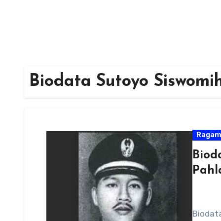
Biodata Sutoyo Siswomih
Raga
Biod
Pahl
Biodat