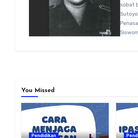
sobat b
Sutoyo
Penasa
Siswomi
You Missed
Pendidikan
Pend