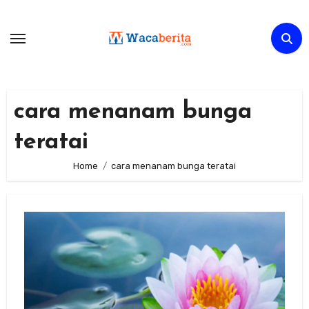
Skip
to
content
cara menanam bunga
teratai
Home
cara menanam bunga teratai