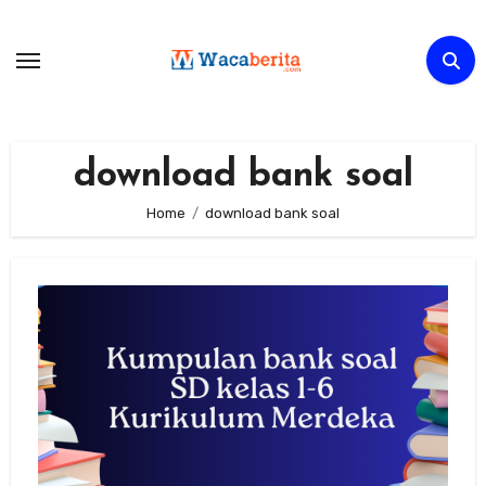
Skip
to
content
download bank soal
Home
download bank soal