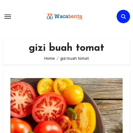
Skip
to
content
gizi buah tomat
Home
gizi buah tomat