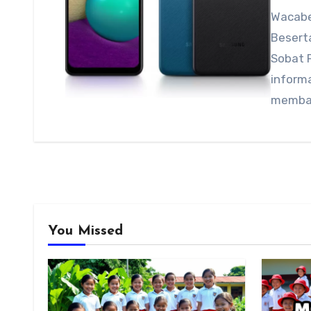
Wacabe
Beserta
Sobat 
informa
memba
You Missed