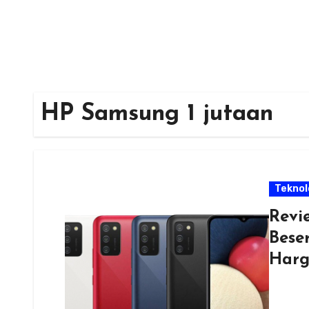
HP Samsung 1 jutaan
Teknol
Revi
Bese
Harg