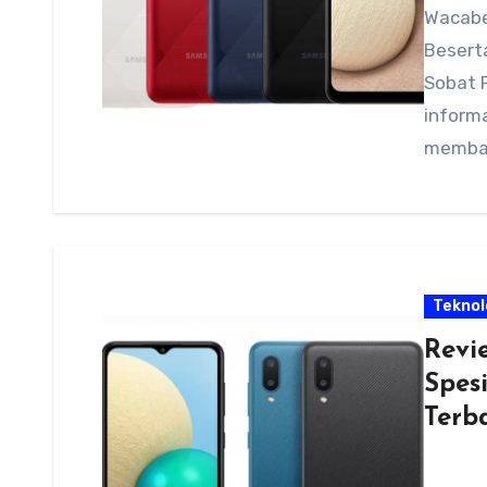
Wacabe
Beserta
Sobat 
informa
memba
Teknol
Revi
Spes
Terb