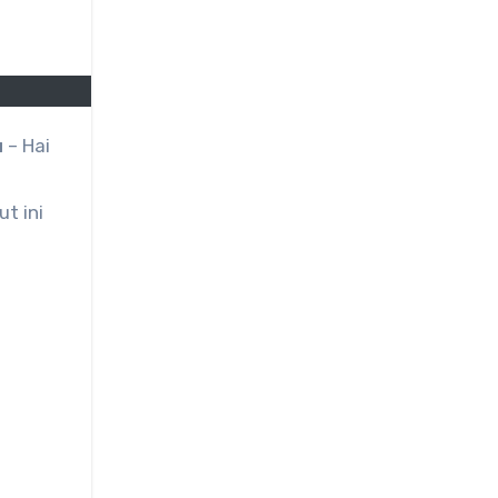
u
– Hai
t ini