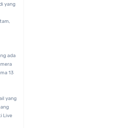
di yang
itam,
ang ada
amera
ama 13
il yang
uang
i Live