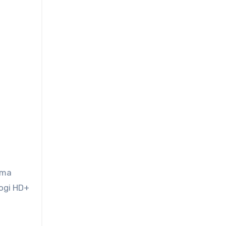
rma
logi HD+