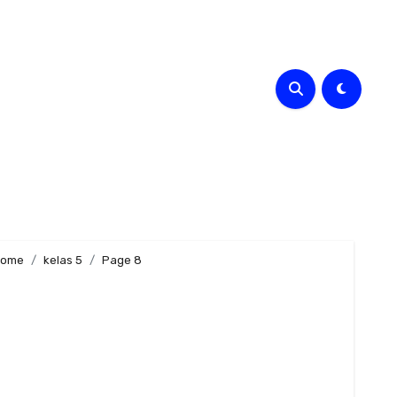
ome
kelas 5
Page 8