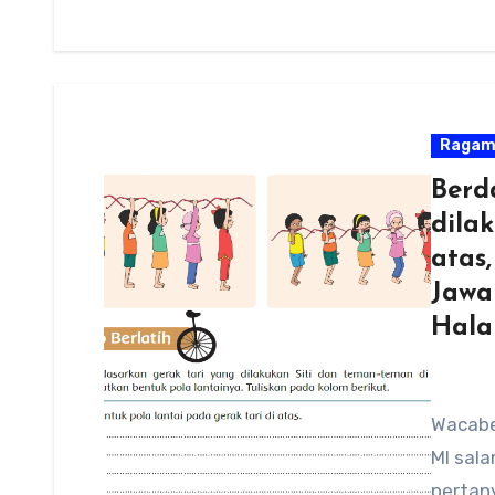
Raga
Berd
dila
atas
Jawa
Hala
Wacaber
MI sala
pertany