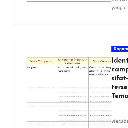
yang d
Raga
Iden
camp
sifat
ters
Tema
Wacaber