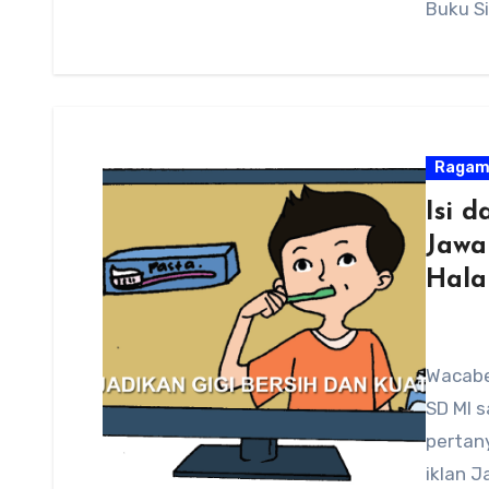
Buku S
Raga
Isi d
Jawa
Hala
Wacaber
SD MI s
pertany
iklan 