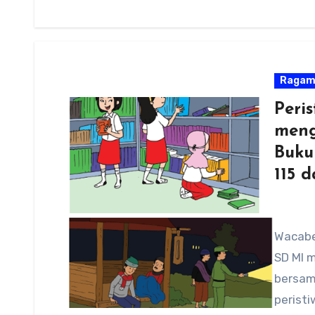
Raga
Peris
meng
Buku
115 d
Wacaber
SD MI m
bersam
perist