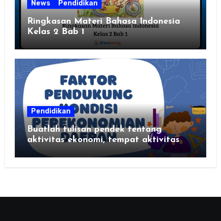
News
Pendidikan
Ringkasan Materi Bahasa Indonesia
Kelas 2 Bab 1
Pendidikan
Buatlah tulisan pendek tentang
aktivitas ekonomi, tempat aktivitas
ekonomi, dan hasil produksi daerah
kalian