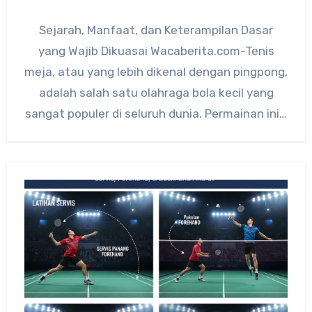
Sejarah, Manfaat, dan Keterampilan Dasar
yang Wajib Dikuasai Wacaberita.com-Tenis
meja, atau yang lebih dikenal dengan pingpong,
adalah salah satu olahraga bola kecil yang
sangat populer di seluruh dunia. Permainan ini…