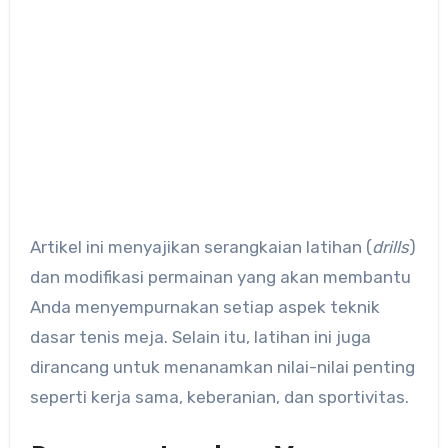
Artikel ini menyajikan serangkaian latihan (
drills
)
dan modifikasi permainan yang akan membantu
Anda menyempurnakan setiap aspek teknik
dasar tenis meja. Selain itu, latihan ini juga
dirancang untuk menanamkan nilai-nilai penting
seperti kerja sama, keberanian, dan sportivitas.