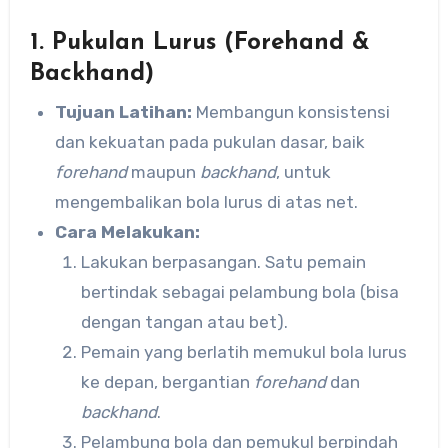
1. Pukulan Lurus (Forehand &
Backhand)
Tujuan Latihan:
Membangun konsistensi
dan kekuatan pada pukulan dasar, baik
forehand
maupun
backhand
, untuk
mengembalikan bola lurus di atas net.
Cara Melakukan:
Lakukan berpasangan. Satu pemain
bertindak sebagai pelambung bola (bisa
dengan tangan atau bet).
Pemain yang berlatih memukul bola lurus
ke depan, bergantian
forehand
dan
backhand
.
Pelambung bola dan pemukul berpindah