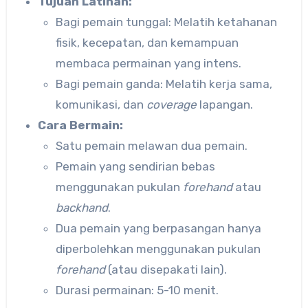
Tujuan Latihan:
Bagi pemain tunggal: Melatih ketahanan
fisik, kecepatan, dan kemampuan
membaca permainan yang intens.
Bagi pemain ganda: Melatih kerja sama,
komunikasi, dan
coverage
lapangan.
Cara Bermain:
Satu pemain melawan dua pemain.
Pemain yang sendirian bebas
menggunakan pukulan
forehand
atau
backhand
.
Dua pemain yang berpasangan hanya
diperbolehkan menggunakan pukulan
forehand
(atau disepakati lain).
Durasi permainan: 5-10 menit.