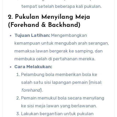
tempat setelah beberapa kali pukulan.
2. Pukulan Menyilang Meja
(Forehand & Backhand)
Tujuan Latihan:
Mengembangkan
kemampuan untuk mengubah arah serangan,
memaksa lawan bergerak ke samping, dan
membuka celah di pertahanan mereka.
Cara Melakukan:
Pelambung bola memberikan bola ke
salah satu sisi lapangan pemain (misal:
forehand
).
Pemain memukul bola secara menyilang
ke sisi meja lawan yang berlawanan.
Lakukan bergantian untuk pukulan