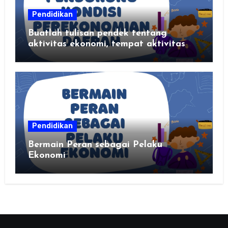
Pendidikan
Buatlah tulisan pendek tentang
aktivitas ekonomi, tempat aktivitas
ekonomi, dan hasil produksi daerah
kalian
Pendidikan
Bermain Peran sebagai Pelaku
Ekonomi