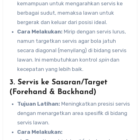
kemampuan untuk mengarahkan servis ke
berbagai sudut, memaksa lawan untuk
bergerak dan keluar dari posisi ideal.
Cara Melakukan:
Mirip dengan servis lurus,
namun targetkan servis agar bola jatuh
secara diagonal (menyilang) di bidang servis
lawan. Ini membutuhkan kontrol
spin
dan
kecepatan yang lebih baik.
3. Servis ke Sasaran/Target
(Forehand & Backhand)
Tujuan Latihan:
Meningkatkan presisi servis
dengan menargetkan area spesifik di bidang
servis lawan.
Cara Melakukan: