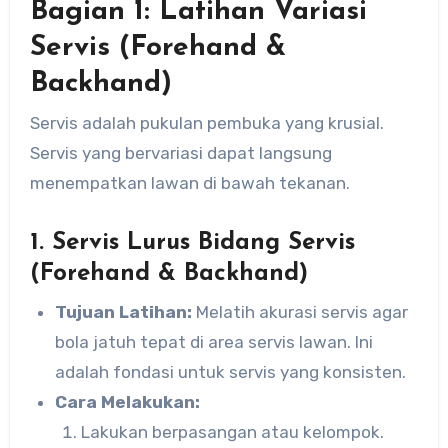
Bagian 1: Latihan Variasi
Servis (Forehand &
Backhand)
Servis adalah pukulan pembuka yang krusial.
Servis yang bervariasi dapat langsung
menempatkan lawan di bawah tekanan.
1. Servis Lurus Bidang Servis
(Forehand & Backhand)
Tujuan Latihan:
Melatih akurasi servis agar
bola jatuh tepat di area servis lawan. Ini
adalah fondasi untuk servis yang konsisten.
Cara Melakukan:
Lakukan berpasangan atau kelompok.