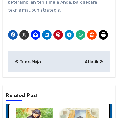
keterampilan tenis meja Anda, baik secara
teknis maupun strategis.
Navigasi
Tenis Meja
Atletik
pos
Related Post