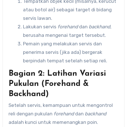
Tempatkan objek kecil (misalnya, kerucut
atau botol air) sebagai target di bidang
servis lawan.
Lakukan servis
forehand
dan
backhand
,
berusaha mengenai target tersebut.
Pemain yang melakukan servis dan
penerima servis (jika ada) bergerak
berpindah tempat setelah setiap reli.
Bagian 2: Latihan Variasi
Pukulan (Forehand &
Backhand)
Setelah servis, kemampuan untuk mengontrol
reli dengan pukulan
forehand
dan
backhand
adalah kunci untuk memenangkan poin.