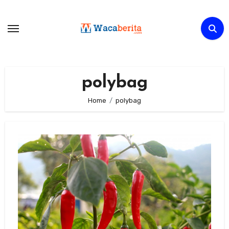
Skip
to
content
polybag
Home
polybag